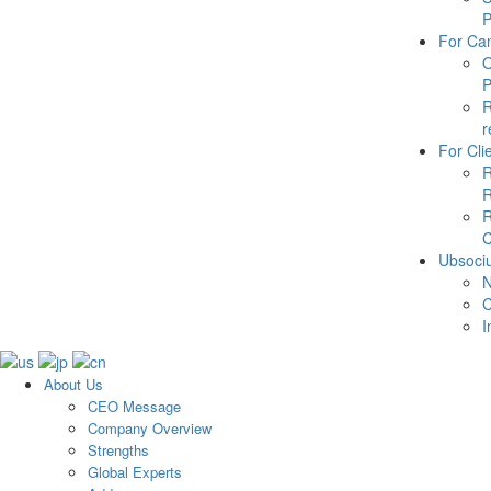
P
For Ca
P
r
For Cli
R
R
R
C
Ubsoci
I
About Us
CEO Message
Company Overview
Strengths
Global Experts