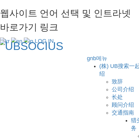
웹사이트 언어 선택 및 인트라넷
바로가기 링크
LOG IN
gnb메뉴
(株) UB搜索一
绍
致辞
公司介绍
长处
顾问介绍
交通指南
猎
务