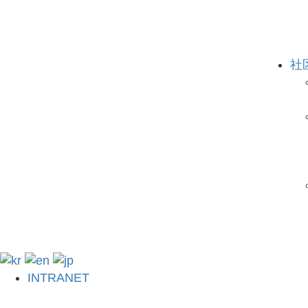
社
INTRANET