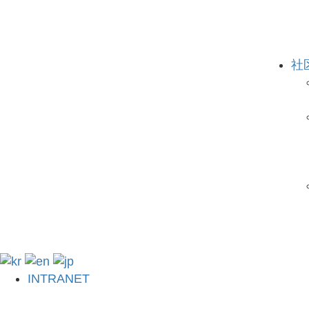
社
INTRANET