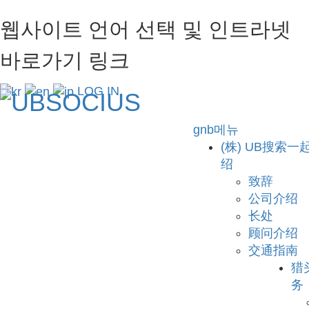
웹사이트 언어 선택 및 인트라넷
바로가기 링크
LOG IN
gnb메뉴
(株) UB搜索一
绍
致辞
公司介绍
长处
顾问介绍
交通指南
猎
务