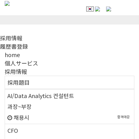
採用情報
採用情報
履歴書登録
home
個人サービス
採用情報
採用題目
new
AI/Data Analytics 컨설턴트
과장~부장
채용시
합격마감
new
CFO