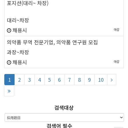
포지션(대리~ 차장)
new
대리~차장
채용시
마감
new
의약품 무역 전문기업, 의약품 연구원 모집
과장~차장
채용시
마감
열
페
페
페
페
페
페
페
페
페
페
1
2
3
4
5
6
7
8
9
10
린
이
이
이
이
이
이
이
이
이
이
지
지
지
지
지
지
지
지
지
지
검색대상
검색어
필수