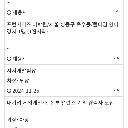
~
채용시
마감
프렌차이즈 어학원/서울 성동구 옥수동/풀타임 영어
강사 1명 (1월시작)
new
~
채용시
마감
new
샤시개발팀장
차장~부장
2024-11-26
마감
대기업 게임계열사, 전투 밸런스 기획 경력자 모집
new
과장~차장