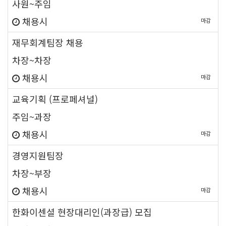
사원~주임
채용시
마감
new
재무회계팀장 채용
차장~차장
채용시
마감
new
교육기획 (프로페셔널)
주임~과장
채용시
마감
new
경영지원팀장
차장~부장
채용시
마감
new
한화이센셜 현장대리인(과장급) 모집