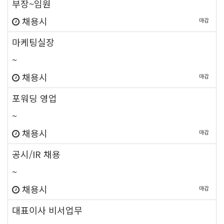
부장~임원
채용시
마감
new
마케팅실장
~
채용시
마감
new
포워딩 영업
~
채용시
마감
new
공시/IR 채용
~
채용시
마감
new
대표이사 비서업무