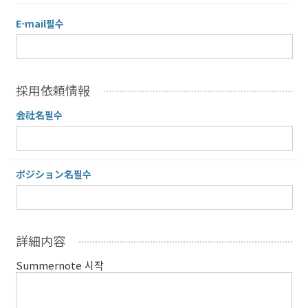
E-mail
필수
採用依頼情報
会社名
필수
ポジション名
필수
詳細内容
Summernote 시작